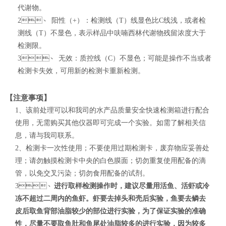
代谢物。
2、
阳性（
+
）：检测线（
T
）线显色比
C
线浅，或者检
测线（
T
）不显色，表示样品中呋喃西林代谢物残留浓度大于
检测限。
3、
无效：质控线（
C
）不显色；可能是操作不当或者
检测卡失效，可用新的检测卡重新检测。
【注意事项】
1、该前处理可以和我司的水产品质量安全快速检测箱进行配合
使用，无需购买其他仪器即可完成一个实验。如需了解相关信
息，请与我司联系。
2、检测卡一次性使用；不要使用过期检测卡，废弃物应妥善处
理；请勿触摸检测卡中央的白色膜面；切勿重复使用配备的滴
管，以免交叉污染；切勿食用配备的试剂。
3、
进行取样检测操作时，建议尽量用活鱼、活虾或冷
冻不超过二周内的鱼虾。虾要去掉头和壳后实验，鱼要去鳞去
皮后取鱼背部油脂较少的部位进行实验，为了保证实验的准确
性，尽量不要取鱼肚和鱼尾处油脂较多的进行实验，因为较多