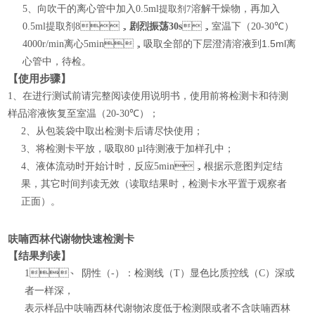
5、
向吹干的离心管中加入
0.5ml
提取剂
7
溶解干燥物，再加入
0.5ml
提取剂
8
，
剧烈振荡
30s
，室温下（
20-30
℃）
1.5ml
4000r/min
离心
5min
，
吸取全部的下层澄清溶液到
离
心管中，待检
。
【使用步骤】
1、在进行测试前请完整阅读使用说明书，使用前将检测卡和待测
样
品溶液恢复至室温（
20-30
℃）
；
2、
从包装袋中取出检测卡后请尽快使用；
3、将检测卡平放，
吸取
80
µl
待测液
于加样孔中
；
4、液体流动时开始计时，反应5min，根据示意图判定结
果，其它时间判读无效（
读取结果时，检测卡水平置于观察者
正面
）。
呋喃西林代谢物快速检测卡
【结果判读】
1、
阴性（
-
）：检测线（
T
）显色比质控线（
C
）深或
者一样深，
表示样品中呋喃西林代谢物浓度低于检测限或者不含呋喃西林