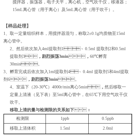
搅拌器，振荡器，电子天平，离心机，空气吹干仪，移液器；
15mL
离心管（用于离心）及
5mL
离心管（用于吹干）。
【样品处理】
1
、取一定量组织样本，用搅拌器混匀，称取
2
±
0.1g
均质物至
15ml
离心管中。
2
、然后依次加入
4ml
提取剂
1
、
0.5ml
提取剂
2
和
0.5ml
提取剂
3
，
剧烈振荡
3min
，
60
℃孵育
30min
。
3
、孵育完成后依次加入
1ml
提取剂
4
、
0.4ml
提取剂
5
和
4ml
提取
剂
6
，
剧烈振荡
3min
。
4
、室温下（
20-30
℃）
4000r/min
离心
5min
，然后
移取一
定量上清液（见下表）
至
5ml
离心管中，在
65
℃下用空气吹干仪
吹干。
移取上清的量与检测限的关系如下
：
检测限
1ppb
0.5ppb
移取上清体积
1.5ml
2.0ml