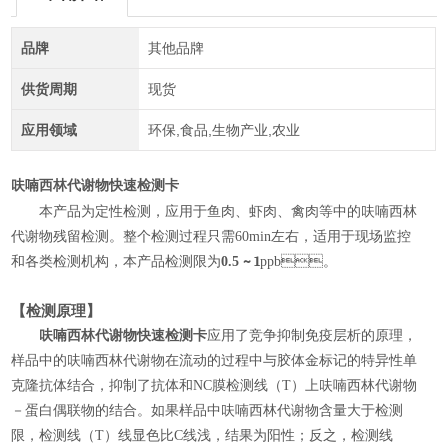
品牌
其他品牌
供货周期
现货
应用领域
环保,食品,生物产业,农业
呋喃西林代谢物快速检测卡
本产品
为定性检测，应用于鱼肉、虾肉、禽肉等中的呋喃西林
代谢物残留检测。整个检测过程只需
60min
左右，适用于现场监控
~ 1
和各类检测机构，
本
产
品检测
限
为
0.5
ppb
。
【检测原理】
呋喃西林代谢物快速检测卡
应用了竞争抑制免疫层析的原理，
样品中的呋喃西林代谢物在流动的过程中与胶体金标记的特异性单
克隆抗体结合，抑制了抗体和
NC
膜检测线（
T
）上呋喃西林代谢物
－蛋白偶联物的结合。如果样品中呋喃西林代谢物含量大于检测
限，检测线（
T
）线显色比
C
线浅，结果为阳性；反之，检测线