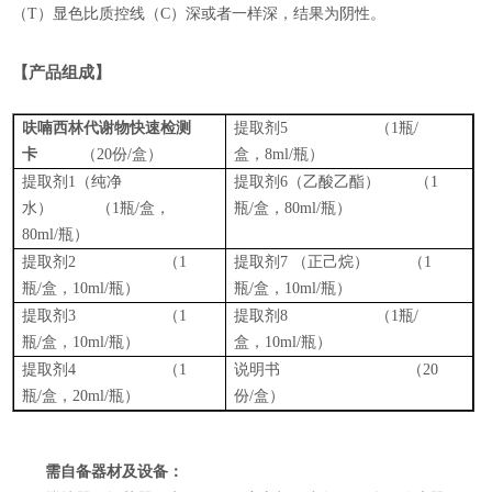
（
T
）显色比质控线（
C
）深或者一样深，结果为阴性。
【产品组成】
呋喃西林代谢物快速检测
提取剂
5
（
1
瓶
/
卡
（
20
份
/
盒）
盒，
8ml/
瓶）
提取剂
1
（纯净
提取剂
6
（乙酸乙酯）
（
1
水）
（
1
瓶
/
盒，
瓶
/
盒，
80
ml
/
瓶
）
8
0ml
/
瓶）
提取剂
2
（
1
提取剂
7
（正己烷） （
1
瓶
/
盒，
10ml/
瓶）
瓶
/
盒，
10ml
/
瓶
）
提取剂
3
（
1
提取剂
8
（
1
瓶
/
瓶
/
盒
，
10ml
/
瓶
）
盒，
10
ml
/
瓶
）
提取剂
4
（
1
说明书 （
20
瓶
/
盒，
20ml/
瓶）
份
/
盒）
需自备器材及设备：