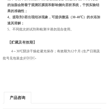
的油脂会附着于观测区膜面和影响侧向层析系统，干扰实验结
果的准确性；
4、提取剂3若出现结冰现象，可提供微温（30-40℃）的水浴加
速其溶解；
5、不同批次的试剂和检测卡请勿混合使用。
【贮藏及有效期】
4
～
30
℃阴凉干燥处避光保存；有效期为
12
个月
(
生产日期及
批号见包装盒
)
。
产品咨询