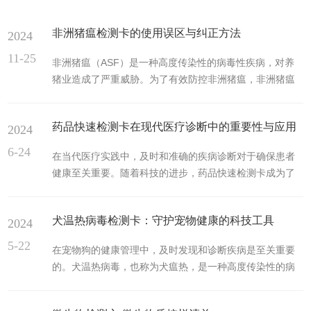
非洲猪瘟检测卡的使用误区与纠正方法
2024
11-25
非洲猪瘟（ASF）是一种高度传染性的病毒性疾病，对养
猪业造成了严重威胁。为了有效防控非洲猪瘟，非洲猪瘟
检测卡成为了一种重要的快速检测工具。然而，在实际使
用过程中，一些常见的使用误区可能会影响检测结果的准
药品快速检测卡在现代医疗诊断中的重要性与应用
2024
确性。本文将探讨非洲猪瘟检测卡的常见使用误区及其纠
正方法。使用误区一：样品采集不当在使用猪瘟检测卡
6-24
在当代医疗实践中，及时和准确的疾病诊断对于确保患者
时，样品的采集是非常关键的一步。常见的误区包括采样
健康至关重要。随着科技的进步，药品快速检测卡成为了
部位不正确、采样时间不合适以及采样方法不规范。例
一个强大的工具，使得在临床环境中迅速进行疾病筛查和
如，有些用户在采集血液样本时，选择了错误的采样部
监测成为可能。这种检测卡通常利用免疫层析或分子生物
位，导致样本中病毒含量较低，影响检...
犬温热病毒检测卡：守护宠物健康的科技工具
2024
学技术，能够在短时间内提供可靠的结果，极大地提高了
医疗响应的效率。药品快速检测卡的工作原理主要基于抗
5-22
在宠物狗的健康管理中，及时发现和诊断疾病是至关重要
原-抗体的特异性结合。这些卡片通常包含有试纸条，上面
的。犬温热病毒，也称为犬瘟热，是一种高度传染性的病
固定了特定的抗体或抗原。当施加样品（如血液、尿液或
毒性疾病，对犬只的健康构成了严重威胁。为了有效预防
唾液）时，如果样本中含有目标药物或其代谢物，它将与
和控制这一疾病，犬温热病毒检测卡应运而生，成为了宠
试纸上的相应抗体结合。这一反...