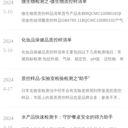
微生物检测之-微生物质控样清单
2024
物主人和兽医的重要工具。犬温热病毒检测卡是一种快速
诊断工具，它通过检测犬只体内的特定抗体或抗原来判断
5-10
微生物类质控样品清单货号产品名称BQCMC100B0182β
是否感染了犬温热病毒。这种检测卡通常基于免疫层析技
溶血性链球菌质控样品GB4789.11BQCMC100B0192产气
术，通过简单的血液或唾液样本，就能在短时间内提供检
荚膜梭菌质控样品GB4789.13BQCMC100B0382肠杆菌科
测结果。这种快速、简便的检测方式大大提高了疾病诊断
质控样品GB4789.41BQCMC100B0342大肠埃希氏菌
的效率，尤其是在疫情爆发或大规...
化妆品保健品质控样清单
2024
O157质控样品GB4789.36BQCMC106B0451大肠埃希氏
菌质控样品GB/T5750.12BQCMC100B0352大肠埃希氏菌
5-10
化妆品保健品质控样清单主要包括以下几类检测项目：常
质控样品GB4789.38BQCMC216B0561大肠菌群质控样品
规指标检测:包括外观、气味、稳定性、pH值、活性物、有
GB/T18...
效物等。微生物检测:主要涉及菌落总数、粪大肠菌群、霉
菌和酵母菌母总数、金黄色葡萄球菌、铜绿假单胞菌等微
质控样品-实验室检验检测之“助手”
2024
生物污染测试，以及抗菌防腐效果测试。重金属检测:包括
铅、砷、汞、镉、锑、镍、六价铬等。禁限用物质检测:如
4-17
日常实验室检测当中经常会有实验老师用到带基质的质控
甲醇、甲醛、二噁烷、防腐剂、氢醌、α-羟基酸、苯酚、
样品，市面上的基质质控样品也是品牌众多，参差不齐，
激素、荧光增白剂、农药残留等。特定成分检测:如祛斑/美
接下来小编给大家梳理一下质控样品知识，以便更好的进
白类化妆品检测汞、糖皮质激素等；染发类化妆品一般检
行选择。质控样制备:通常按照常规制样流程进行制备，一
测苯二胺等；防...
水产品快速检测卡：守护餐桌安全的得力助手
2024
般是大批量进行制备，对于混匀粉碎的制样设备要求更高
样品均一性最为关键。质控样品定值:一般具备能力验证发
4-16