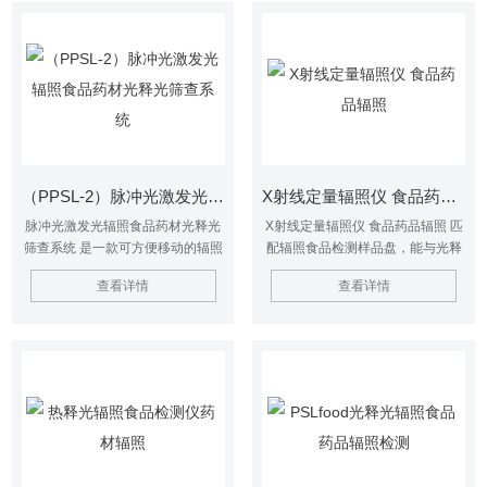
（PPSL-2）脉冲光激发光辐照食品药材光释光筛查系统
X射线定量辐照仪 食品药品辐照
脉冲光激发光辐照食品药材光释光
X射线定量辐照仪 食品药品辐照 匹
筛查系统 是一款可方便移动的辐照
配辐照食品检测样品盘，能与光释
食品筛查系统，用于快速检测或筛
光辐照检测仪和热释光辐照检测仪
查看详情
查看详情
查食品或其成分是否受过辐照
搭配使用，满足 GB 31643-2016
食品安全国家标准 含硅酸盐辐照食
品的鉴定和 GB 23748-2016 食品
安全国家标准 辐照食品鉴定 筛选
法。