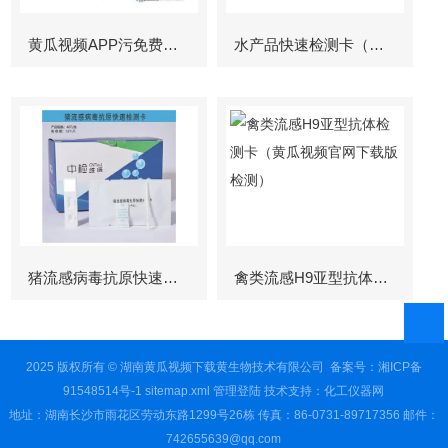
黄瓜视频APP污免费下载
水产品快速检测卡（孔雀石绿检测）
猪流感病毒抗原快速检测卡
禽类流感H9亚型抗体检测卡（黄瓜视频官网下载版检测）
2025 版权所有 © 湖南黄瓜视频下载黄生物技术有限公司
备案号：湘ICP备
91548514号-1
sitemap.xml
管理登陆
技术支持：
化工仪器网
地址：湖南长沙市雨花区劳动东路1299号26栋 传真：86-0731-89717356 邮件：
742655639@qq.com