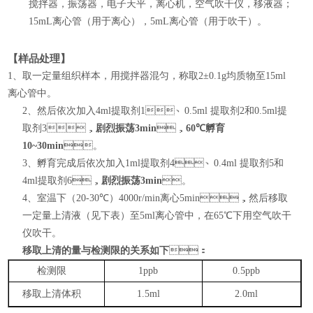
搅拌器，振荡器，电子天平，离心机，空气吹干仪，移液器；
15mL
离心管（用于离心），
5mL
离心管（用于吹干）。
【样品处理】
1
、取一定量组织样本，用搅拌器混匀，称取
2
±
0.1g
均质物至
15ml
离心管中。
2
、然后依次加入
4ml
提取剂
1
、
0.5ml
提取剂
2
和
0.5ml
提
取剂
3
，
剧烈振荡
3min
，
60
℃孵育
10~30min
。
3
、孵育完成后依次加入
1ml
提取剂
4
、
0.4ml
提取剂
5
和
4ml
提取剂
6
，
剧烈振荡
3min
。
4
、室温下（
20-30
℃）
4000r/min
离心
5min
，然后
移取
一定量上清液（见下表）
至
5ml
离心管中，在
65
℃下用空气吹干
仪吹干。
移取上清的量与检测限的关系如下
：
检测限
1ppb
0.5ppb
移取上清体积
1.5ml
2.0ml