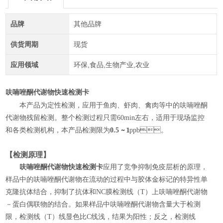
品牌
其他品牌
供货周期
现货
应用领域
环保,食品,生物产业,农业
呋喃唑酮代谢物快速检测卡
本产品
为定性检测，应用于鱼肉、虾肉、禽肉等中的呋喃唑酮
代谢物残留检测。整个检测过程只需
60min
左右，适用于现场监控
~ 1
和各类检测机构，
本
产
品检测
限
为
0.5
ppb
。
【检测原理】
呋喃唑酮代谢物快速检测卡
应用了竞争抑制免疫层析的原理，
样品中的呋喃唑酮代谢物在流动的过程中与胶体金标记的特异性单
克隆抗体结合，抑制了抗体和
NC
膜检测线（
T
）上呋喃唑酮代谢物
－蛋白偶联物的结合。如果样品中呋喃唑酮代谢物含量大于检测
限，检测线（
T
）线显色比
C
线浅，结果为阳性；反之，检测线