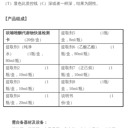
（
T
）显色比质控线（
C
）深或者一样深，结果为阴性。
【产品组成】
呋喃唑酮代谢物快速检测
提取剂
5
（
1
瓶
/
卡
（
20
份
/
盒）
盒，
8ml/
瓶）
提取剂
1
（纯净
提取剂
6
（乙酸乙酯）
（
1
水）
（
1
瓶
/
盒，
瓶
/
盒，
80
ml
/
瓶
）
8
0ml
/
瓶）
提取剂
2
（
1
提取剂
7
（正己烷） （
1
瓶
/
盒，
10ml/
瓶）
瓶
/
盒，
10ml
/
瓶
）
提取剂
3
（
1
提取剂
8
（
1
瓶
/
瓶
/
盒
，
10ml
/
瓶
）
盒，
10
ml
/
瓶
）
提取剂
4
（
1
说明书 （
1
瓶
/
盒，
20ml/
瓶）
份
/
盒）
需自备器材及设备：