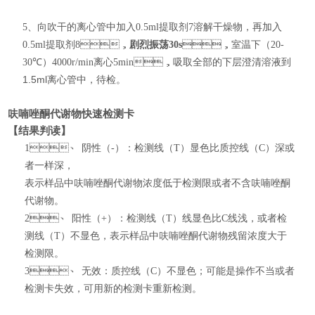
5、
向吹干的离心管中加入
0.5ml
提取剂
7
溶解干燥物，再加入
0.5ml
提取剂
8
，
剧烈振荡
30s
，室温下（
20-
30
℃）
4000r/min
离心
5min
，
吸取全部的下层澄清溶液到
1.5ml
离心管中，待检
。
呋喃唑酮代谢物快速检测卡
【结果判读】
1、
阴性（
-
）：检测线（
T
）显色比质控线（
C
）深或
者一样深，
表示样品中呋喃唑酮代谢物浓度低于检测限或者不含呋喃唑酮
代谢物。
2、
阳性（
+
）：检测线（
T
）线显色比
C
线浅，或者检
测线（
T
）不显色，表示样品中呋喃唑酮代谢物残留浓度大于
检测限。
3、
无效：质控线（
C
）不显色；可能是操作不当或者
检测卡失效，可用新的检测卡重新检测。